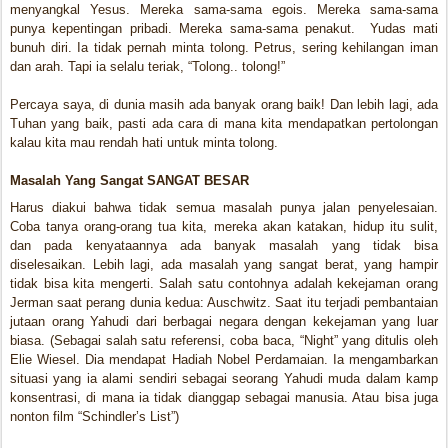
menyangkal Yesus. Mereka sama-sama egois. Mereka sama-sama
punya kepentingan pribadi. Mereka sama-sama penakut. Yudas mati
bunuh diri. Ia tidak pernah minta tolong.
Petrus, sering kehilangan iman
dan arah. Tapi ia selalu teriak, “Tolong.. tolong!”
Percaya saya, di dunia masih ada banyak orang baik! Dan lebih lagi, ada
Tuhan yang baik, pasti ada cara di mana kita mendapatkan pertolongan
kalau kita mau rendah hati untuk minta tolong.
Masalah Yang Sangat SANGAT BESAR
Harus diakui bahwa tidak semua masalah punya jalan penyelesaian.
Coba tanya orang-orang tua kita, mereka akan katakan, hidup itu sulit,
dan pada kenyataannya ada banyak masalah yang tidak bisa
diselesaikan. Lebih lagi, ada masalah yang sangat berat, yang hampir
tidak bisa kita mengerti. Salah satu contohnya adalah kekejaman orang
Jerman saat perang dunia kedua: Auschwitz. Saat itu terjadi pembantaian
jutaan orang Yahudi dari berbagai negara dengan kekejaman yang luar
biasa. (Sebagai salah satu referensi, coba baca, “Night” yang ditulis oleh
Elie Wiesel. Dia mendapat Hadiah Nobel Perdamaian. Ia mengambarkan
situasi yang ia alami sendiri sebagai seorang Yahudi muda dalam kamp
konsentrasi, di mana ia tidak dianggap sebagai manusia. Atau bisa juga
nonton film “Schindler’s List”)