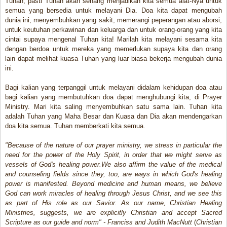
Tuhan, pasti Tuhan akan senang menjadikan kita semua alat-Nya untuk
semua yang bersedia untuk melayani Dia. Doa kita dapat mengubah
dunia ini, menyembuhkan yang sakit, memerangi peperangan atau aborsi,
untuk keutuhan perkawinan dan keluarga dan untuk orang-orang yang kita
cintai supaya mengenal Tuhan kita! Marilah kita melayani sesama kita
dengan berdoa untuk mereka yang memerlukan supaya kita dan orang
lain dapat melihat kuasa Tuhan yang luar biasa bekerja mengubah dunia
ini.
Bagi kalian yang terpanggil untuk melayani didalam kehidupan doa atau
bagi kalian yang membutuhkan doa dapat menghubungi kita, di Prayer
Ministry. Mari kita saling menyembuhkan satu sama lain. Tuhan kita
adalah Tuhan yang Maha Besar dan Kuasa dan Dia akan mendengarkan
doa kita semua. Tuhan memberkati kita semua.
"Because of the nature of our prayer ministry, we stress in particular the
need for the power of the Holy Spirit, in order that we might serve as
vessels of God's healing power.We also affirm the value of the medical
and counseling fields since they, too, are ways in which God's healing
power is manifested. Beyond medicine and human means, we believe
God can work miracles of healing through Jesus Christ, and we see this
as part of His role as our Savior. As our name, Christian Healing
Ministries, suggests, we are explicitly Christian and accept Sacred
Scripture as our guide and norm" - Franciss and Judith MacNutt
(
Christian