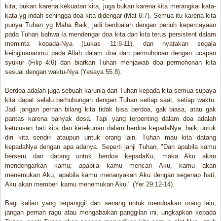
kita, bukan karena kekuatan kita, juga bukan karena kita merangkai kata-
kata yg indah sehingga doa kita didengar (Mat 6:7). Semua itu karena kita
punya Tuhan yg Maha Baik, jadi berdoalah dengan penuh kepercayaan
pada Tuhan bahwa Ia mendengar doa kita dan kita terus persistent dalam
meminta kepada-Nya (Lukas 11:8-11), dan nyatakan segala
keinginananmu pada Allah dalam doa dan permohonan dengan ucapan
syukur (Filip 4:6) dan biarkan Tuhan menjawab doa permohonan kita
sesuai dengan waktu-Nya (Yesaya 55:8).
Berdoa adalah juga sebuah karunia dari Tuhan kepada kita semua supaya
kita dapat selalu berhubungan dengan Tuhan setiap saat, setiap waktu.
Jadi jangan pernah bilang kita tidak bisa berdoa, gak biasa, atau gak
pantas karena banyak dosa. Tapi yang terpenting dalam doa adalah
ketulusan hati kita dan ketekunan dalam berdoa kepadaNya, baik untuk
diri kita sendiri ataupun untuk orang lain. Tuhan mau kita datang
kepadaNya dengan apa adanya. Seperti janji Tuhan, "Dan apabila kamu
berseru dan datang untuk berdoa kepadaKu, maka Aku akan
mendengarkan kamu; apabila kamu mencari Aku, kamu akan
menemukan Aku; apabila kamu menanyakan Aku dengan segenap hati,
Aku akan memberi kamu menemukan Aku." (Yer 29:12-14).
Bagi kalian yang terpanggil dan senang untuk mendoakan orang lain,
jangan pernah ragu atau mengabaikan panggilan ini, ungkapkan kepada