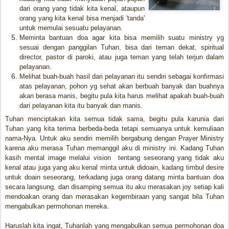
dari orang yang tidak kita kenal, ataupun
orang yang kita kenal bisa menjadi 'tanda'
untuk memulai sesuatu pelayanan.
Meminta bantuan doa agar kita bisa memilih suatu ministry yg
sesuai dengan panggilan Tuhan, bisa dari teman dekat, spiritual
director, pastor di paroki, atau juga teman yang telah terjun dalam
pelayanan.
Melihat buah-buah hasil dari pelayanan itu sendiri sebagai konfirmasi
atas pelayanan, pohon yg sehat akan berbuah banyak dan buahnya
akan berasa manis, begitu pula kita harus melihat apakah buah-buah
dari pelayanan kita itu banyak dan manis.
Tuhan menciptakan kita semua tidak sama, begitu pula karunia dari
Tuhan yang kita terima berbeda-beda tetapi semuanya untuk kemuliaan
nama-Nya. Untuk aku sendiri memilih bergabung dengan Prayer Ministry
karena aku merasa Tuhan memanggil aku di ministry ini. Kadang Tuhan
kasih mental image melalui vision tentang seseorang yang tidak aku
kenal atau juga yang aku kenal minta untuk didoain, kadang timbul desire
untuk doain seseorang, terkadang juga orang datang minta bantuan doa
secara langsung, dan disamping semua itu aku merasakan joy setiap kali
mendoakan orang dan merasakan kegembiraan yang sangat bila Tuhan
mengabulkan permohonan mereka.
Haruslah kita ingat, Tuhanlah yang mengabulkan semua permohonan doa