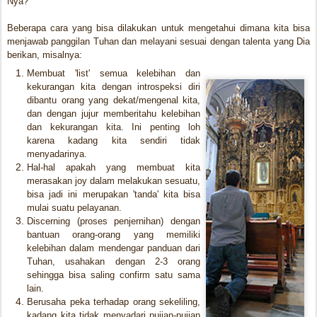
Nya?
Beberapa cara yang bisa dilakukan untuk mengetahui dimana kita bisa
menjawab panggilan Tuhan dan melayani sesuai dengan talenta yang Dia
berikan, misalnya:
Membuat 'list' semua kelebihan dan
kekurangan kita dengan introspeksi diri
dibantu orang yang dekat/mengenal kita,
dan dengan jujur memberitahu kelebihan
dan kekurangan kita. Ini penting loh
karena kadang kita sendiri tidak
menyadarinya.
Hal-hal apakah yang membuat kita
merasakan joy dalam melakukan sesuatu,
bisa jadi ini merupakan 'tanda' kita bisa
mulai suatu pelayanan.
Discerning (proses penjernihan) dengan
bantuan orang-orang yang memiliki
kelebihan dalam mendengar panduan dari
Tuhan, usahakan dengan 2-3 orang
sehingga bisa saling confirm satu sama
lain.
Berusaha peka terhadap orang sekeliling,
kadang kita tidak menyadari pujian-pujian