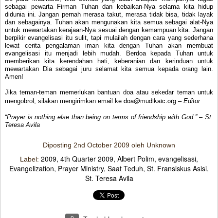
sebagai pewarta Firman Tuhan dan kebaikan-Nya selama kita hidup
didunia ini. Jangan pernah merasa takut, merasa tidak bisa, tidak layak
dan sebagainya. Tuhan akan mengunakan kita semua sebagai alat-Nya
untuk mewartakan kerajaan-Nya sesuai dengan kemampuan kita. Jangan
berpikir evangelisasi itu sulit, tapi mulailah dengan cara yang sederhana
lewat cerita pengalaman iman kita dengan Tuhan akan membuat
evangelisasi itu menjadi lebih mudah. Berdoa kepada Tuhan untuk
memberikan kita kerendahan hati, keberanian dan kerinduan untuk
mewartakan Dia sebagai juru selamat kita semua kepada orang lain.
Amen!
Jika teman-teman memerlukan bantuan doa atau sekedar teman untuk
doa@mudikaic.org
mengobrol, silakan mengirimkan email ke
–
Editor
“Prayer is nothing else than being on terms of friendship with God.” – St.
Teresa Avila
Diposting
2nd October 2009
oleh Unknown
2009
4th Quarter 2009
Albert Polim
evangelisasi
Label:
Evangelization
Prayer Ministry
Saat Teduh
St. Fransiskus Asisi
St. Teresa Avila