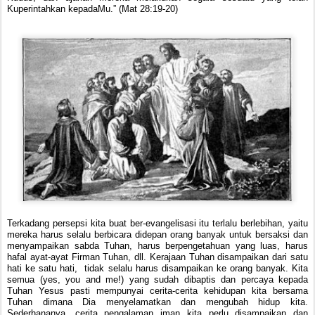
Kuperintahkan kepadaMu.” (Mat 28:19-20)
Terkadang persepsi kita buat ber-evangelisasi itu terlalu berlebihan, yaitu
mereka harus selalu berbicara didepan orang banyak untuk bersaksi dan
menyampaikan sabda Tuhan, harus berpengetahuan yang luas, harus
hafal ayat-ayat Firman Tuhan, dll. Kerajaan Tuhan disampaikan dari satu
hati ke satu hati, tidak selalu harus disampaikan ke orang banyak. Kita
semua (yes, you and me!) yang sudah dibaptis dan percaya kepada
Tuhan Yesus pasti mempunyai cerita-cerita kehidupan kita bersama
Tuhan dimana Dia menyelamatkan dan mengubah hidup kita.
Sederhananya, cerita pengalaman iman kita perlu disampaikan dan