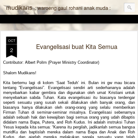
mudikans
: waroeng gaul rohani anak muda :
OCT
Evangelisasi buat Kita Semua
2
Albert Polim
Contributor:
(Prayer Ministry Coordinator)
Shalom Mudikans!
Kita bertemu lagi di kolom ‘Saat Teduh’ ini. Bulan ini gw mau bicara
tentang “Evangelisasi”. Evangelisasi sendiri arti sederhananya adalah
menyebarkan kabar gembira dan digunakan oleh umat Kristiani untuk
menyebarkan sabda Tuhan. Kata evangelisasi itu biasanya terdengar
seperti sesuatu yang susah sekali dilakukan oleh banyak orang, dan
biasanya hanya dilakukan oleh orang-orang yang selalu memberikan
Firman Tuhan di seminar-seminar misalnya. Evangelisasi sebenarnya
adalah sebuah hak dan kewajiban bagi semua orang yang udah dibaptis
didalam nama Bapa, Putera, and Roh Kudus. Ini adalah instruksi Tuhan
Yesus kepada kita semua: “Karena itu pergilah, jadikanlah semua bangsa
muridKu dan baptislah mereka dalam nama Bapa dan Anak dan Roh
Kudus, dan ajarlah mereka melakukan segala sesuatu yang telah