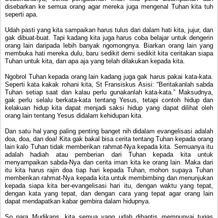
disebarkan ke semua orang agar mereka juga mengenal Tuhan kita tuh
seperti apa.
Udah pasti yang kita sampaikan harus tulus dari dalam hati kita, jujur, dan
gak dibuat-buat. Tapi kadang kita juga harus coba belajar untuk dengerin
orang lain daripada lebih banyak ngomongnya. Biarkan orang lain yang
membuka hati mereka dulu, baru sedikit demi sedikit kita ceritakan siapa
Tuhan untuk kita, dan apa aja yang telah dilakukan kepada kita.
Ngobrol Tuhan kepada orang lain kadang juga gak harus pakai kata-kata.
Seperti kata kakak rohani kita, St Fransiskus Asisi: “Beritakanlah sabda
Tuhan setiap saat dan kalau perlu gunakanlah kata-kata.” Maksudnya,
gak perlu selalu berkata-kata tentang Yesus, tetapi contoh hidup dan
kelakuan hidup kita dapat menjadi saksi hidup yang dapat dilihat oleh
orang lain tentang Yesus didalam kehidupan kita.
Dan satu hal yang paling penting banget nih didalam evangelisasi adalah
doa, doa, dan doa! Kita gak bakal bisa cerita tentang Tuhan kepada orang
lain kalo Tuhan tidak memberikan rahmat-Nya kepada kita. Semuanya itu
adalah hadiah atau pemberian dari Tuhan kepada kita untuk
menyampaikan sabda-Nya dan cerita iman kita ke orang lain. Maka dari
itu kita harus rajin doa tiap hari kepada Tuhan, mohon supaya Tuhan
memberikan rahmat-Nya kepada kita untuk membimbing dan menunjukan
kepada siapa kita ber-evangelisasi hari itu, dengan waktu yang tepat,
dengan kata yang tepat, dan dengan cara yang tepat agar orang lain
dapat mendapatkan kabar gembira dalam hidupnya.
So para Mudikans, kita semua
yang udah dibaptis mempunyai tugas